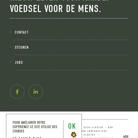
VOEDSEL VOOR DE MENS.
CONTACT
STEUNEN
JOBS
POUR AMÉLIORER VOTRE
OK
EXPÉRIENCE CE SITE UTILISE DES
FARM FOR GOOD VZW 0759.463.676 EMEVILLE 5 TE 5370 FLOSTOY – RPR
COOKIES
ONDERNEMINGSRECHTBANK VAN LUIK – FARM FOR GOOD COÖPERATIEVE
VENNOOTSCHAP 0803.924.518 EMEVILLE 5 TE 5370 FLOSTOY –