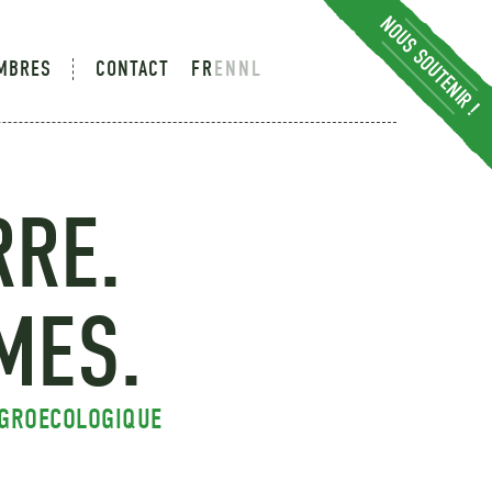
NOUS SOUTENIR !
MBRES
CONTACT
FR
EN
NL
RRE.
MES.
AGROECOLOGIQUE