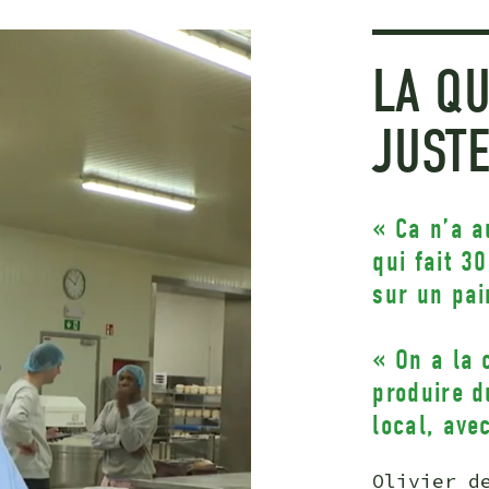
LA QU
JUST
« Ca n’a a
qui fait 3
sur un pai
« On a la 
produire d
local, ave
Olivier d