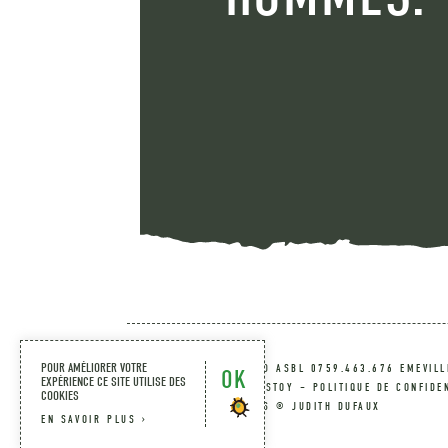
POUR AMÉLIORER VOTRE
© 2026 FARM FOR GOOD ASBL 0759.463.676 EMEVILLE
OK
EXPÉRIENCE CE SITE UTILISE DES
EMEVILLE 5 À 5370 FLOSTOY –
POLITIQUE DE CONFIDE
COOKIES
BIO-06 – ILLUSTRATIONS © JUDITH DUFAUX
EN SAVOIR PLUS ›